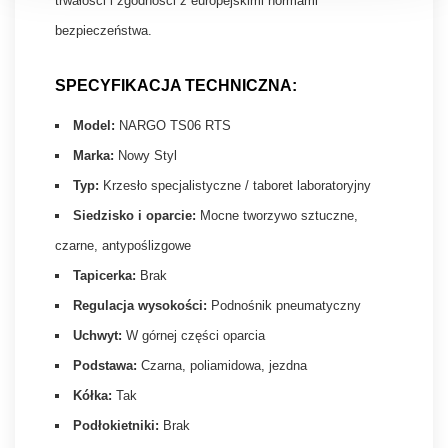
trwałości i zgodności z europejskimi normami
bezpieczeństwa.
SPECYFIKACJA TECHNICZNA:
Model:
NARGO TS06 RTS
Marka:
Nowy Styl
Typ:
Krzesło specjalistyczne / taboret laboratoryjny
Siedzisko i oparcie:
Mocne tworzywo sztuczne,
czarne, antypoślizgowe
Tapicerka:
Brak
Regulacja wysokości:
Podnośnik pneumatyczny
Uchwyt:
W górnej części oparcia
Podstawa:
Czarna, poliamidowa, jezdna
Kółka:
Tak
Podłokietniki:
Brak