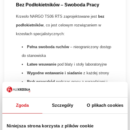
Bez Podłokietników – Swoboda Pracy
Krzesło NARGO TS06 RTS zaprojektowane jest
bez
podłokietników
, co jest celowym rozwiązaniem w
krzesłach specjalistycznych:
Pełna swoboda ruchów
– nieograniczony dostęp
do stanowiska
Łatwe wsuwanie
pod blaty i stoły laboratoryjne
Wygodne wstawanie i siadanie
z każdej strony
Brak przeszkód
podczas pracy z narzędziami i
sprzętem
Wszechstronne Zastosowanie
Zgoda
Szczegóły
O plikach cookies
Krzesło NARGO TS06 RTS sprawdzi się w wielu
wymagających środowiskach pracy:
Niniejsza strona korzysta z plików cookie