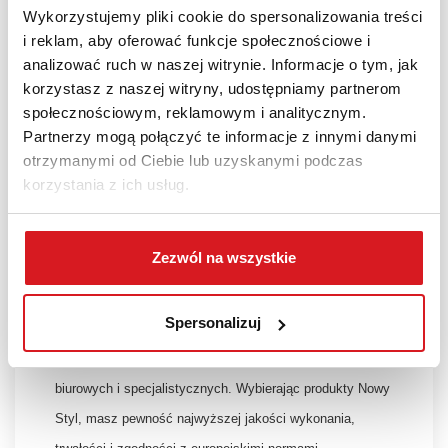
Wykorzystujemy pliki cookie do spersonalizowania treści
Laboratoria
– chemiczne, medyczne,
i reklam, aby oferować funkcje społecznościowe i
farmaceutyczne
analizować ruch w naszej witrynie. Informacje o tym, jak
korzystasz z naszej witryny, udostępniamy partnerom
Warsztaty
i hale produkcyjne
społecznościowym, reklamowym i analitycznym.
Linie montażowe
i stanowiska kontroli jakości
Partnerzy mogą połączyć te informacje z innymi danymi
Pracownie
artystyczne i rzemieślnicze
otrzymanymi od Ciebie lub uzyskanymi podczas
Gabinety medyczne
i stomatologiczne
korzystania z ich usług.
Apteki
i placówki zdrowia
Szkoły
i pracownie techniczne
Zezwól na wszystkie
Marka Nowy Styl – Gwarancja Jakości
Spersonalizuj
Krzesło NARGO TS06 RTS to produkt marki
Nowy Styl
–
jednego z największych europejskich producentów mebli
biurowych i specjalistycznych. Wybierając produkty Nowy
Styl, masz pewność najwyższej jakości wykonania,