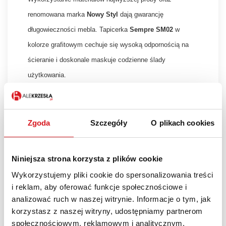
renomowana marka
Nowy Styl
dają gwarancję
długowieczności mebla. Tapicerka
Sempre SM02
w
kolorze grafitowym cechuje się wysoką odpornością na
ścieranie i doskonale maskuje codzienne ślady
użytkowania.
SPECYFIKACJA TECHNICZNA:
Zgoda
Szczegóły
O plikach cookies
Model:
@-MOTION R15K HRU
Producent:
Nowy Styl
Mechanizm:
ESPT (Synchroniczny z regulacją
Niniejsza strona korzysta z plików cookie
głębokości siedziska)
Wykorzystujemy pliki cookie do spersonalizowania treści
Zagłówek:
Stały, tapicerowany (typ HRU)
i reklam, aby oferować funkcje społecznościowe i
analizować ruch w naszej witrynie. Informacje o tym, jak
Oparcie:
Wysokie, siatkowe (czarne)
korzystasz z naszej witryny, udostępniamy partnerom
Podłokietniki:
Regulowane 3D (typ R15K)
społecznościowym, reklamowym i analitycznym.