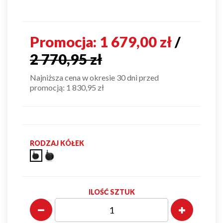
Promocja:
1 679,00 zł
/
2 770,95 zł
Najniższa cena w okresie 30 dni przed
promocją:
1 830,95 zł
RODZAJ KÓŁEK
Kółka
Kółka
duże
duże
gumo-
plastikowe
kauczukowe
ESH
ILOŚĆ SZTUK
ESHH
(standard)
(wymiana)