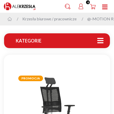
0
Krzesła biurowe / pracownicze
@-MOTION R15
KATEGORIE
PROMOCJA