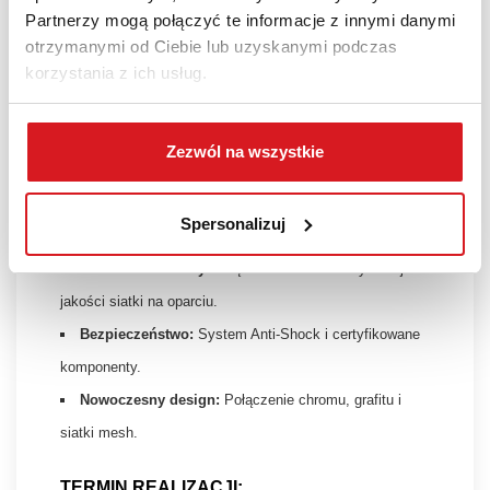
Tapicerka siedziska:
Sempre SM02 (Grafit)
Partnerzy mogą połączyć te informacje z innymi danymi
Podstawa:
Pięcioramienna, chromowana
otrzymanymi od Ciebie lub uzyskanymi podczas
korzystania z ich usług.
Funkcje:
Anti-Shock, blokada w 5 pozycjach, płynna
wysokość (pneumatyczna)
Zezwól na wszystkie
ZALETY PRODUKTU:
Pełna ergonomia:
Synchronizacja oparcia z
Spersonalizuj
siedziskiem i regulacja głębokości.
Komfort termiczny:
Dzięki zastosowaniu wysokiej
jakości siatki na oparciu.
Bezpieczeństwo:
System Anti-Shock i certyfikowane
komponenty.
Nowoczesny design:
Połączenie chromu, grafitu i
siatki mesh.
TERMIN REALIZACJI: