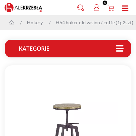
0
Hokery
H64 hoker old vasion / coffe (1p2szt)
KATEGORIE