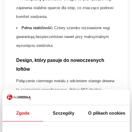
zapewnia stabilne oparcie dla stóp, co znacząco podnosi
komfort siedzenia.
Pełna stabilność:
Cztery szeroko rozstawione nogi
gwarantują bezpieczeństwo nawet przy maksymalnym
wysunięciu siedziska.
Design, który pasuje do nowoczesnych
loftów
Połączenie ciemnego metalu z odcieniem starego drewna
to zestawienie ponadczasowe. Hoker H64 idealnie
komponuje się ze ścianami z cegły, betonem
architektonicznym oraz blatami z litego drewna. Jest to
Zgoda
Szczegóły
O plikach cookies
mebel lekki wizualnie, który świetnie odnajdzie się
zarówno w domowej kuchni, jak i w barach, kawiarniach