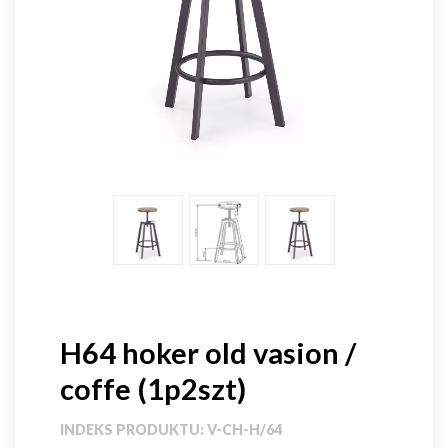
H64 hoker old vasion /
coffe (1p2szt)
INDEKS PRODUKTU:
V-CH-H/64