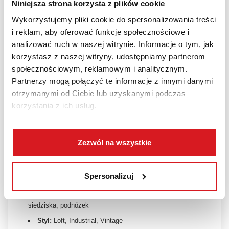
Niniejsza strona korzysta z plików cookie
czy pracowniach artystycznych.
Wykorzystujemy pliki cookie do spersonalizowania treści
SPECYFIKACJA TECHNICZNA:
i reklam, aby oferować funkcje społecznościowe i
analizować ruch w naszej witrynie. Informacje o tym, jak
Model:
Hoker H64
korzystasz z naszej witryny, udostępniamy partnerom
Materiał siedziska:
MDF laminowany (kolor dąb / old
społecznościowym, reklamowym i analitycznym.
Partnerzy mogą połączyć te informacje z innymi danymi
fashion)
otrzymanymi od Ciebie lub uzyskanymi podczas
Materiał stelaża:
Stal malowana (kolor kawowy /
korzystania z ich usług.
coffee)
Szerokość (średnica podstawy):
ok. 45 cm
Zezwól na wszystkie
Średnica siedziska:
30 cm
Wysokość całkowita:
63 - 80 cm
Wysokość siedziska:
63 - 80 cm
Spersonalizuj
Funkcje:
Regulacja wysokości przez wykręcanie
siedziska, podnóżek
Styl:
Loft, Industrial, Vintage