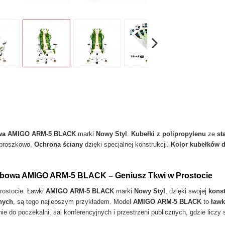
wa AMIGO ARM-5 BLACK
marki
Nowy Styl
.
Kubełki z polipropylenu
ze
st
proszkowo.
Ochrona ściany
dzięki specjalnej konstrukcji.
Kolor kubełków 
bowa AMIGO ARM-5 BLACK – Geniusz Tkwi w Prostocie
rostocie. Ławki
AMIGO ARM-5 BLACK
marki
Nowy Styl
, dzięki swojej
konst
nych
, są tego najlepszym przykładem. Model
AMIGO ARM-5 BLACK
to
ław
ie do poczekalni, sal konferencyjnych i przestrzeni publicznych, gdzie liczy s