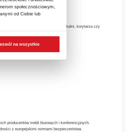
artnerom społecznościowym,
anymi od Ciebie lub
asować kolorystykę do wystroju poczekalni, korytarza czy
spójną, profesjonalną całość.
ezwól na wszystkie
ich producentów mebli biurowych i konferencyjnych.
odności z europejskimi normami bezpieczeństwa.