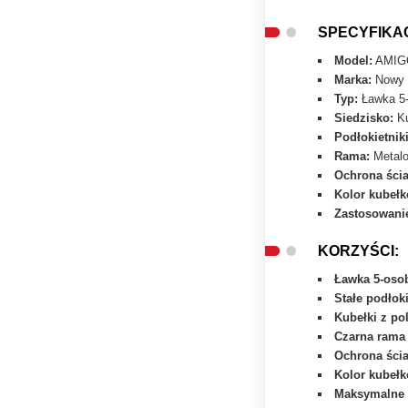
SPECYFIKA
Model:
AMIG
Marka:
Nowy 
Typ:
Ławka 5-
Siedzisko:
Ku
Podłokietniki
Rama:
Metalo
Ochrona ści
Kolor kubeł
Zastosowani
KORZYŚCI:
Ławka 5-oso
Stałe podłoki
Kubełki z po
Czarna rama
Ochrona ści
Kolor kubeł
Maksymalne w