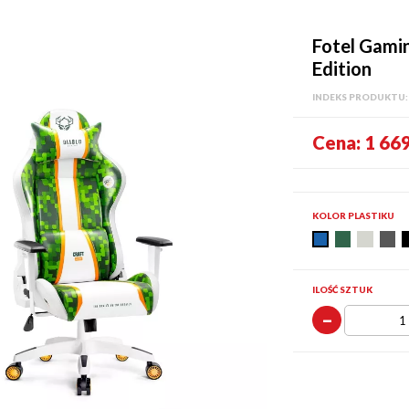
Fotel Gamin
Edition
INDEKS PRODUKTU
Cena:
1 669
KOLOR PLASTIKU
K-
K-
K-
K
K-
59
32
05
0
31
ILOŚĆ SZTUK