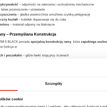
ytrzymałość
– odporność na uderzenia i uszkodzenia mechaniczne
 łatwe przenoszenie i ustawianie
czyszczenia
– gładka powierzchnia umożliwia szybką pielęgnację
zny kształt
– kubełek dopasowuje się do ciała
koloru
– materiał odporny na blaknięcie
any – Przemyślana Konstrukcja
RM-5 BLACK posiada
specjalną konstrukcję ramy
, która
zapobiega uszko
a funkcja w:
ch i poczekalni
– gdzie ławki stoją przy ścianach
i instytucjach
– ochrona wykończenia ścian
iach i szpitalach
– dbałość o stan pomieszczeń
i centrach konferencyjnych
– ochrona estetyki wnętrz
a Malowana Proszkowo
Szczegóły
RM-5 BLACK wyposażona jest w
metalową ramę malowaną proszkowo na 
dporność
na zarysowania i uszkodzenia mechaniczne
 plików cookie
koloru
przez długie lata użytkowania
, profesjonalny wygląd
do spersonalizowania treści i reklam, aby oferować funkcje sp