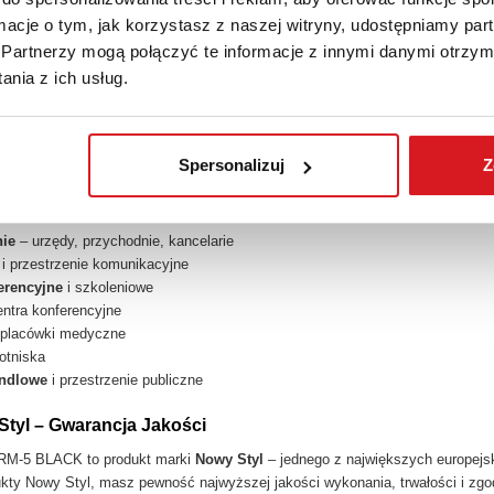
lność
– czerń pasuje do każdego wnętrza
ormacje o tym, jak korzystasz z naszej witryny, udostępniamy p
Partnerzy mogą połączyć te informacje z innymi danymi otrzym
ków Do Wyboru
nia z ich usług.
M-5 BLACK dostępna jest z
kubełkami w kolorze do wyboru
. Możesz dop
nej. Czarna rama pięknie komponuje się z każdym kolorem kubełków, tworząc 
Spersonalizuj
Z
ne Zastosowanie
-5 BLACK sprawdzi się w wielu miejscach:
nie
– urzędy, przychodnie, kancelarie
i przestrzenie komunikacyjne
erencyjne
i szkoleniowe
entra konferencyjne
 placówki medyczne
lotniska
andlowe
i przestrzenie publiczne
tyl – Gwarancja Jakości
M-5 BLACK to produkt marki
Nowy Styl
– jednego z największych europejsk
kty Nowy Styl, masz pewność najwyższej jakości wykonania, trwałości i zg