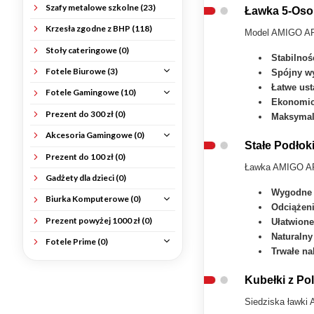
Szafy metalowe szkolne (23)
Ławka 5-Osob
Krzesła zgodne z BHP (118)
Model AMIGO A
Stoły cateringowe (0)
Stabilnoś
Fotele Biurowe (3)
Spójny w
Łatwe ust
Fotele Gamingowe (10)
Ekonomi
Prezent do 300 zł (0)
Maksymaln
Akcesoria Gamingowe (0)
Stałe Podłok
Prezent do 100 zł (0)
Ławka AMIGO A
Gadżety dla dzieci (0)
Wygodne 
Biurka Komputerowe (0)
Odciążen
Prezent powyżej 1000 zł (0)
Ułatwion
Naturalny
Fotele Prime (0)
Trwałe na
Kubełki z Po
Siedziska ławk