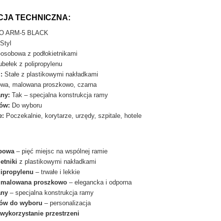
CJA TECHNICZNA:
O ARM-5 BLACK
Styl
osobowa z podłokietnikami
bełek z polipropylenu
:
Stałe z plastikowymi nakładkami
wa, malowana proszkowo, czarna
any:
Tak – specjalna konstrukcja ramy
ków:
Do wyboru
e:
Poczekalnie, korytarze, urzędy, szpitale, hotele
bowa
– pięć miejsc na wspólnej ramie
etniki
z plastikowymi nakładkami
lipropylenu
– trwałe i lekkie
 malowana proszkowo
– elegancka i odporna
any
– specjalna konstrukcja ramy
ków do wyboru
– personalizacja
ykorzystanie przestrzeni