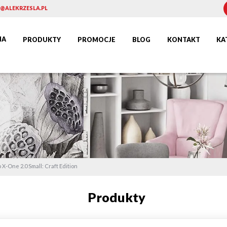
@ALEKRZESLA.PL
NA
PRODUKTY
PROMOCJE
BLOG
KONTAKT
KA
X-One 2.0 Small: Craft Edition
Produkty