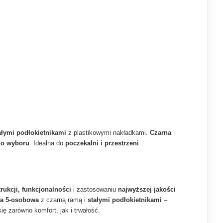
ałymi podłokietnikami
z plastikowymi nakładkami.
Czarna
do wyboru
. Idealna do
poczekalni i przestrzeni
rukcji, funkcjonalności
i zastosowaniu
najwyższej jakości
ka 5-osobowa
z czarną ramą i
stałymi podłokietnikami
–
ię zarówno komfort, jak i trwałość.