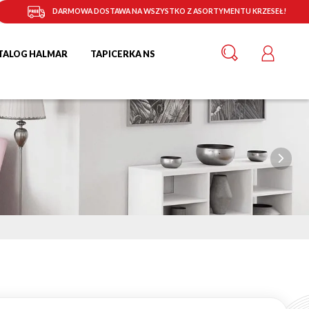
DARMOWA DOSTAWA NA WSZYSTKO Z ASORTYMENTU KRZESEŁ!
TALOG HALMAR
TAPICERKA NS