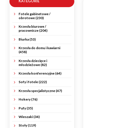
KATEGORIE
Fotele gabinetowe /
obrotowe (230)
Krzesła biurowe /
pracownicze (204)
Biurka (53)
Krzesła do domu i kawiarni
(458)
Krzesła dziecięce i
młodzieżowe (82)
Krzesła konferencyjne (64)
Sofy i fotele (222)
Krzesła specjalistyczne (47)
Hokery (76)
Pufy (35)
Wieszaki (34)
Stoły (119)