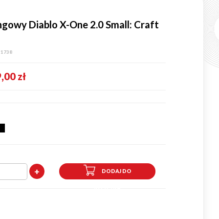
gowy Diablo X-One 2.0 Small: Craft
:
1738
,00 zł
-
2
DODAJ DO
KOSZYKA