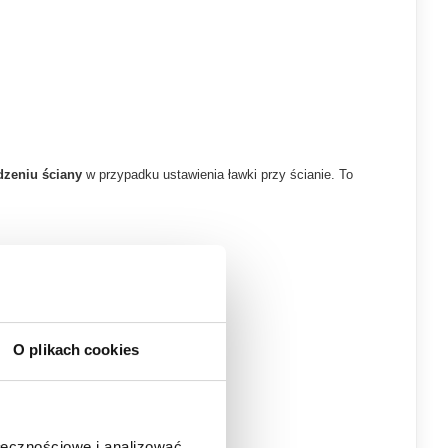
dzeniu ściany
w przypadku ustawienia ławki przy ścianie. To
O plikach cookies
kolor czarny
, która gwarantuje:
ołecznościowe i analizować