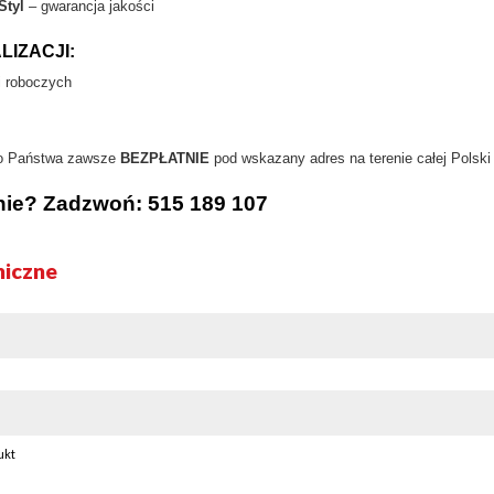
Styl
– gwarancja jakości
LIZACJI:
i roboczych
do Państwa zawsze
BEZPŁATNIE
pod wskazany adres na terenie całej Polski
nie? Zadzwoń: 515 189 107
niczne
ukt