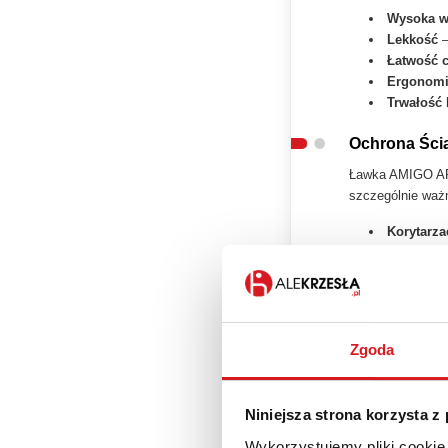
Wysoka w
Lekkość
–
Łatwość 
Ergonomic
Trwałość 
Ochrona Ści
Ławka AMIGO A
szczególnie ważn
Korytarza
Urzędach 
Przychodn
Hotelach 
Czarna Ram
Zgoda
Ławka AMIGO A
Wysoką o
Niniejsza strona korzysta z
Trwałość 
Elegancki
Wykorzystujemy pliki cookie 