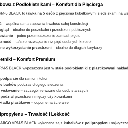
owa z Podłokietnikami – Komfort dla Pięciorga
RM-5 BLACK to
ławka na 5 osób
z pięcioma kubełkowymi siedziskami na wspó
ć
– wspólna rama zapewnia trwałość całej konstrukcji
ygląd
– idealne do poczekalni i przestrzeni publicznych
awianie
– jedno przemieszczenie zamiast pięciu
czność
– tańsze rozwiązanie niż pięć osobnych krzeseł
e wykorzystanie przestrzeni
– idealne do długich korytarzy
ietniki – Komfort Premium
RM-5 BLACK wyposażona jest w
stałe podłokietniki z plastikowymi nakła
podparcie
dla ramion i łokci
ie barków
podczas długiego siedzenia
e wstawanie
– szczególnie ważne dla osób starszych
 podział
przestrzeni między użytkownikami
kładki plastikowe
– odporne na ścieranie
lipropylenu – Trwałość i Lekkość
i AMIGO ARM-5 BLACK wykonane są z
kubełków z polipropylenu
najwyższej 