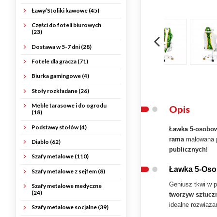
Ławy/Stoliki kawowe (45)
Części do foteli biurowych
(23)
Dostawa w 5-7 dni (28)
Fotele dla gracza (71)
Biurka gamingowe (4)
Stoły rozkładane (26)
Meble tarasowe i do ogrodu
Opis
(18)
Podstawy stołów (4)
Ławka 5-osobo
rama
malowana 
Diablo (62)
publicznych
!
Szafy metalowe (110)
Ławka 5-Oso
Szafy metalowe z sejfem (8)
Geniusz tkwi w p
Szafy metalowe medyczne
(24)
tworzyw sztucz
idealne rozwiązan
Szafy metalowe socjalne (39)