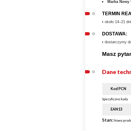
Marka Nowy 
TERMIN REA
• około 14–21 dn
DOSTAWA:
• dostarczymy 
Masz pyta
Dane tech
Kod PCN
Specyficzne kody
EAN13
Stan:
Nowy prod