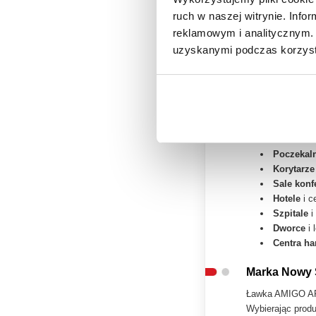
Uniwersa
ruch w naszej witrynie. Inf
reklamowym i analitycznym. 
Kolor Kubeł
uzyskanymi podczas korzysta
Ławka AMIGO AR
sali konferencyj
Wszechstron
Ławka AMIGO ARM
Poczekal
Korytarze
Sale konf
Hotele
i c
Szpitale
i
Dworce
i 
Centra h
Marka Nowy S
Ławka AMIGO AR
Wybierając produ