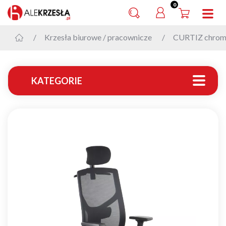
0
Krzesła biurowe / pracownicze
CURTIZ chro
KATEGORIE