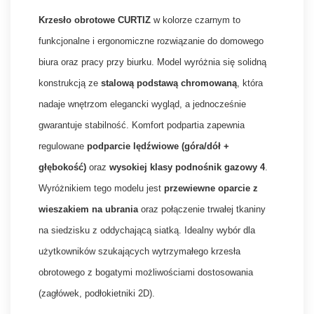
Krzesło obrotowe CURTIZ
w kolorze czarnym to
funkcjonalne i ergonomiczne rozwiązanie do domowego
biura oraz pracy przy biurku. Model wyróżnia się solidną
konstrukcją ze
stalową podstawą chromowaną
, która
nadaje wnętrzom elegancki wygląd, a jednocześnie
gwarantuje stabilność. Komfort podpartia zapewnia
regulowane
podparcie lędźwiowe (góra/dół +
głębokość)
oraz
wysokiej klasy podnośnik gazowy 4
.
Wyróżnikiem tego modelu jest
przewiewne oparcie z
wieszakiem na ubrania
oraz połączenie trwałej tkaniny
na siedzisku z oddychającą siatką. Idealny wybór dla
użytkowników szukających wytrzymałego krzesła
obrotowego z bogatymi możliwościami dostosowania
(zagłówek, podłokietniki 2D).