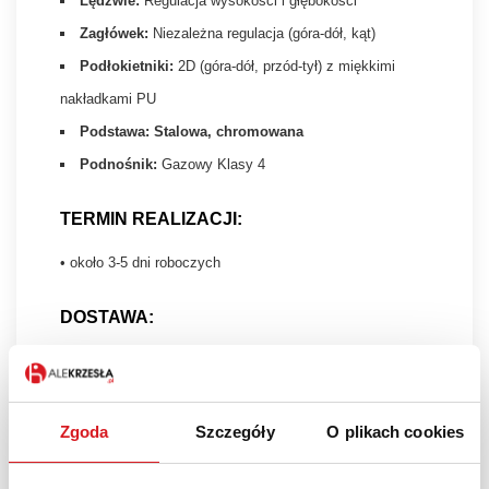
Lędźwie:
Regulacja wysokości i głębokości
Zagłówek:
Niezależna regulacja (góra-dół, kąt)
Podłokietniki:
2D (góra-dół, przód-tył) z miękkimi
nakładkami PU
Podstawa:
Stalowa, chromowana
Podnośnik:
Gazowy Klasy 4
TERMIN REALIZACJI:
• około 3-5 dni roboczych
DOSTAWA:
• krzesło dostarczymy do Państwa zawsze BEZPŁATNIE
pod wskazany adres na terenie całego kraju
Zgoda
Szczegóły
O plikach cookies
Masz pytanie? Zadzwoń 515 189 107