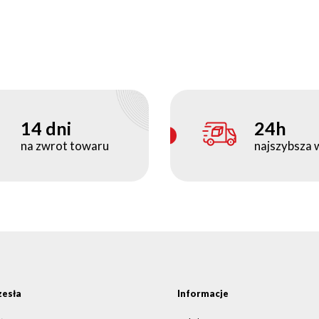
14 dni
24h
na zwrot towaru
najszybsza 
zesła
Informacje