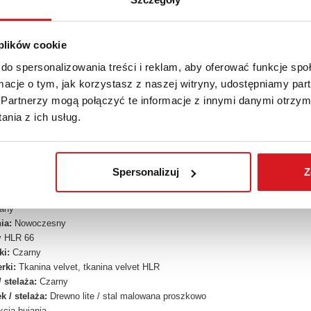
et HLR i Wysoki Komfort Użytkowania
kończony przyjemną w dotyku
tkaniną velvet HLR
w eleganckim czarnym odcie
 plików cookie
 wyglądem, dzięki czemu doskonale wpisuje się w aktualne trendy wnętrzars
okość siedziska 48 cm
zapewniają wygodę podczas relaksu, czytania i co
do spersonalizowania treści i reklam, aby oferować funkcje sp
ormacje o tym, jak korzystasz z naszej witryny, udostępniamy p
nia i Stabilna Konstrukcja na Płozach
Partnerzy mogą połączyć te informacje z innymi danymi otrzym
kszych atutów modelu BAZALTO jest praktyczna
funkcja bujania
, która spr
nia z ich usług.
bilnych
płozach
wykonanych z połączenia
litego drewna
oraz stali malowan
ość, bezpieczeństwo oraz elegancki wygląd, który doskonale współgra z nowoc
Spersonalizuj
Z
CJA TECHNICZNA:
LTO
jany
ia:
Nowoczesny
 HLR 66
ki:
Czarny
rki:
Tkanina velvet, tkanina velvet HLR
 stelaża:
Czarny
k / stelaża:
Drewno lite / stal malowana proszkowo
cja bujania