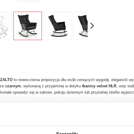
AZALTO
to nowoczesna propozycja dla osób ceniących wygodę, elegancki wyg
rze
czarnym
, wykonaną z przyjemnej w dotyku
tkaniny velvet HLR
, oraz sta
skonale sprawdzi się w salonie, pokoju dziennym lub przytulnej strefie wypoc
y BAZALTO – Nowoczesna Elegancja i Komfort Relaksu
O
to doskonała propozycja dla miłośników nowoczesnych wnętrz i wygodnych
yką oraz dopracowaną formą, która doskonale łączy walory estetyczne z co
 sprawdzi się w salonie, pokoju dziennym, gabinecie, a także w elegancki
Szczegóły