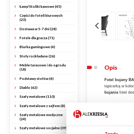
Ławy/Stoliki kawowe (45)
Części do foteli biurowych
(23)
Dostawa w 5-7 dni (28)
Fotele dla gracza (71)
Biurka gamingowe (4)
Stoły rozkładane (26)
Meble tarasowe i do ogrodu
Opis
(18)
Podstawy stołów (4)
Fotel bujany B
tapicerką w kolo
Diablo (62)
bujania
fotel do
Szafy metalowe (110)
Fotel Bujan
Szafy metalowe z sejfem (8)
Model BAZALT
Szafy metalowe medyczne
(24)
czarną koloryst
BAZALTO świetnie
Szafy metalowe socjalne (39)
Zgoda