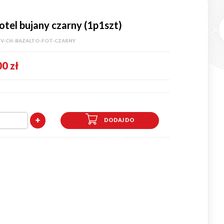
tel bujany czarny (1p1szt)
:
V-CH-BAZALTO-FOT-CZARNY
0 zł
DODAJ DO
KOSZYKA