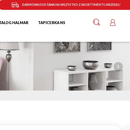
DARMOWA DOSTAWA NA WSZYSTKO Z ASORTYMENTU KRZESEŁ!
TALOG HALMAR
TAPICERKA NS