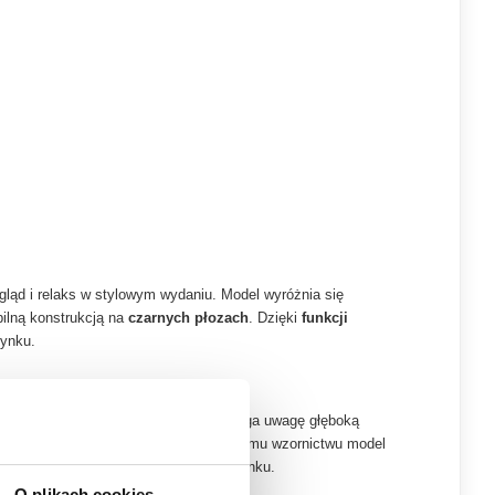
ląd i relaks w stylowym wydaniu. Model wyróżnia się
bilną konstrukcją na
czarnych płozach
. Dzięki
funkcji
zynku.
 mebli wypoczynkowych. Fotel przyciąga uwagę głęboką
dziennym komfortem. Dzięki nowoczesnemu wzornictwu model
ch strefach przeznaczonych do odpoczynku.
O plikach cookies