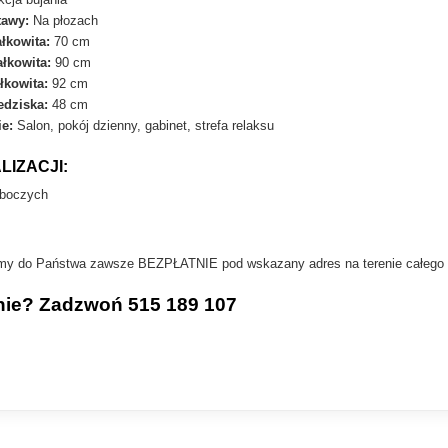
tawy:
Na płozach
łkowita:
70 cm
łkowita:
90 cm
łkowita:
92 cm
edziska:
48 cm
e:
Salon, pokój dzienny, gabinet, strefa relaksu
LIZACJI:
roboczych
zymy do Państwa zawsze BEZPŁATNIE pod wskazany adres na terenie całego 
nie? Zadzwoń 515 189 107