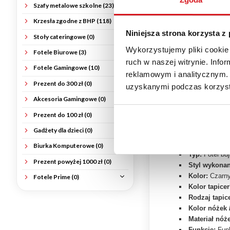
Szafy metalowe szkolne (23)
Tkanina Velv
Krzesła zgodne z BHP (118)
Fotel został wy
Niniejsza strona korzysta z
oraz estetycznym
Stoły cateringowe (0)
oparcie oraz
wys
Wykorzystujemy pliki cookie 
Fotele Biurowe (3)
ruch w naszej witrynie. Inf
Funkcja Buja
Fotele Gamingowe (10)
reklamowym i analitycznym. 
Jednym z najwię
Prezent do 300 zł (0)
uzyskanymi podczas korzysta
osadzony na sta
Akcesoria Gamingowe (0)
gwarantuje trwał
Prezent do 100 zł (0)
SPECYFIKA
Gadżety dla dzieci (0)
Model:
BAZA
Biurka Komputerowe (0)
Typ:
Fotel bu
Prezent powyżej 1000 zł (0)
Styl wykonan
Kolor:
Czarny
Fotele Prime (0)
Kolor tapicer
Rodzaj tapice
Kolor nóżek /
Materiał nóże
Funkcje:
Funk