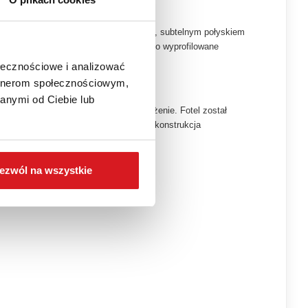
niu. Materiał wyróżnia się miękkością, subtelnym połyskiem
kie. Komfortowe siedzisko, odpowiednio wyprofilowane
dziennego odpoczynku.
ołecznościowe i analizować
artnerom społecznościowym,
anymi od Ciebie lub
zyja relaksowi i pozwala na pełne odprężenie. Fotel został
ej proszkowo w kolorze czarnym. Taka konstrukcja
zesną bryłą fotela.
ezwól na wszystkie