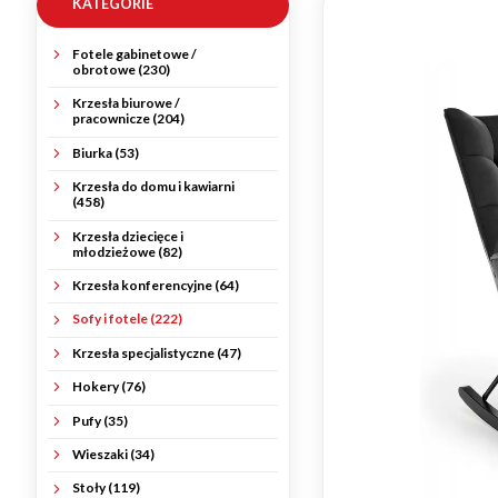
KATEGORIE
Fotele gabinetowe /
obrotowe (230)
Krzesła biurowe /
pracownicze (204)
Biurka (53)
Krzesła do domu i kawiarni
(458)
Krzesła dziecięce i
młodzieżowe (82)
Krzesła konferencyjne (64)
Sofy i fotele (222)
Krzesła specjalistyczne (47)
Hokery (76)
Pufy (35)
Wieszaki (34)
Stoły (119)