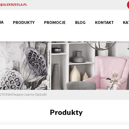
@ALEKRZESLA.PL
NA
PRODUKTY
PROMOCJE
BLOG
KONTAKT
KA
TO fotel bujany czarny (1p1szt)
Produkty