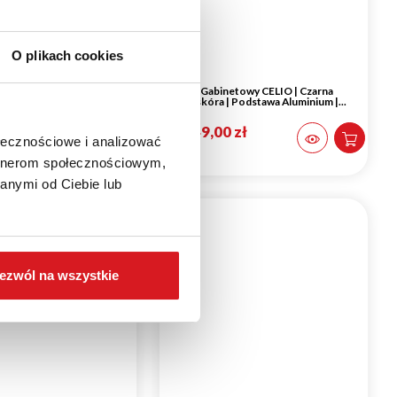
O plikach cookies
netowy BRANDO SKÓRA |
Fotel Gabinetowy CELIO | Czarna
ra Naturalna | Aluminium
Eko-skóra | Podstawa Aluminium |...
 zł
1 149,00 zł
ołecznościowe i analizować
artnerom społecznościowym,
anymi od Ciebie lub
ezwól na wszystkie