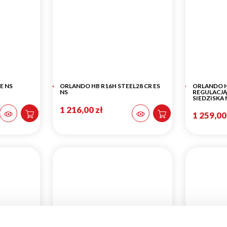
E NS
ORLANDO HB R16H STEEL28 CR ES
ORLANDO HB
NS
REGULACJĄ
SIEDZISKA 
1 216,00 zł
1 259,00