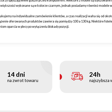
órzy spędzają wiele godzin przed komputerem. Niektóre z modeli są stylizowane
 większości wykonane są w kolorze czarnym, jednak posiadamy również modele w 
kujemy na indywidualne zamówienie klientów, a czas realizacji waha się od około 
enie oferowanych produktów zawiera się pomiędzy 100 a 130 kg. Niektóre fotel
iom oparcia w plecy po wyłączeniu blokady pozycji.
14 dni
24h
na zwrot towaru
najszybsza 