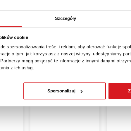
Szczegóły
A SKÓRA |
Fotel Gabinetowy BRANDO | Eco-
Fotel Gabi
 |...
skóra PU | Chromowane
Czarny | Skó
Podłokietniki |...
 plików cookie
1 549,00
959,00 zł
do spersonalizowania treści i reklam, aby oferować funkcje sp
ormacje o tym, jak korzystasz z naszej witryny, udostępniamy p
Partnerzy mogą połączyć te informacje z innymi danymi otrzym
nia z ich usług.
Spersonalizuj
Z