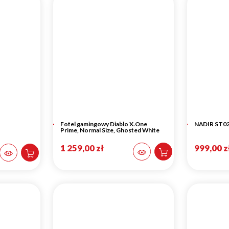
Fotel gamingowy Diablo X.One
NADIR ST02
Prime, Normal Size, Ghosted White
1 259,00 zł
999,00 z