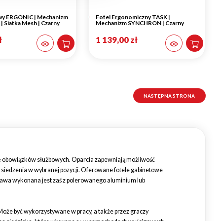
owy ERGONIC | Mechanizm
Fotel Ergonomiczny TASK |
Siatka Mesh | Czarny
Mechanizm SYNCHRON | Czarny
ł
1 139,00 zł
NASTĘPNA STRONA
cję obowiązków służbowych. Oparcia zapewniają możliwość
a siedzenia w wybranej pozycji. Oferowane fotele gabinetowe
stawa wykonana jest zaś z polerowanego aluminium lub
 Może być wykorzystywane w pracy, a także przez graczy