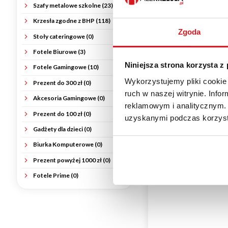
Szafy metalowe szkolne (23)
Krzesła zgodne z BHP (118)
Zgoda
Stoły cateringowe (0)
Fotele Biurowe (3)
Fotel Gabinetowy ADELL
Czarny | Skóra Naturalna HL
Niniejsza strona korzysta z
Fotele Gamingowe (10)
1 499,00 zł
Wykorzystujemy pliki cookie 
Prezent do 300 zł (0)
ruch w naszej witrynie. Inf
Akcesoria Gamingowe (0)
reklamowym i analitycznym. 
Prezent do 100 zł (0)
uzyskanymi podczas korzysta
Gadżety dla dzieci (0)
Biurka Komputerowe (0)
Prezent powyżej 1000 zł (0)
Fotele Prime (0)