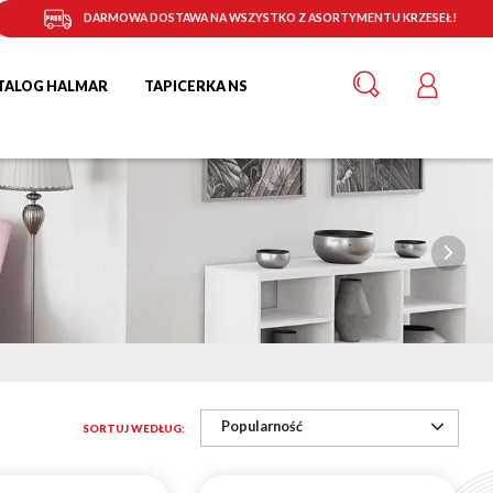
DARMOWA DOSTAWA NA WSZYSTKO Z ASORTYMENTU KRZESEŁ!
TALOG HALMAR
TAPICERKA NS
Popularność
SORTUJ WEDŁUG: