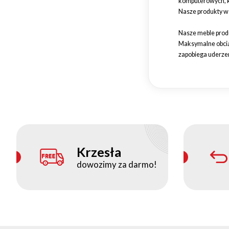
komputerowych, kt
Nasze produkty w
Nasze meble produ
Maksymalne obciąż
zapobiega uderzen
Krzesła
dowozimy za darmo!