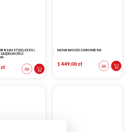
 R16H STEEL33 ES I
NOVA WOOD CHROME NS
 GŁĘBOKOŚCI
NS
1 449,00 zł
 zł