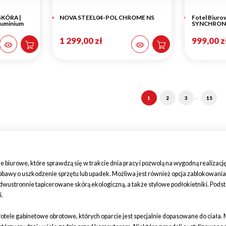
SKÓRA |
NOVA STEEL04-POL CHROME NS
Fotel Biur
Aluminium
SYNCHRON | 
1 299,00 zł
999,00 z
…
1
2
3
15
 biurowe, które sprawdzą się w trakcie dnia pracy i pozwolą na wygodną realiza
 obawy o uszkodzenie sprzętu lub upadek. Możliwa jest również opcja zablokowani
 dwustronnie tapicerowane skórą ekologiczną, a także stylowe podłokietniki. Pod
i.
otele gabinetowe obrotowe, których oparcie jest specjalnie dopasowane do ciała.