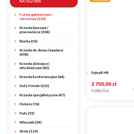
KATEGORIE
Fotele gabinetowe /
obrotowe (230)
Krzesła biurowe /
pracownicze (204)
Biurka (53)
Krzesła do domu i kawiarni
(458)
Krzesła dziecięce i
młodzieżowe (82)
EnjoyR HR
Krzesła konferencyjne (64)
2 700,00 zł
Sofy i fotele (222)
4 180,77 zł
Krzesła specjalistyczne (47)
Hokery (76)
Pufy (35)
Wieszaki (34)
Stoły (119)